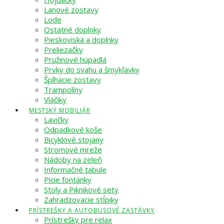
Lanové zostavy
Lode
Ostatné doplnky
Pieskoviská a doplnky
Preliezačky
Pružinové húpadlá
Prvky do svahu a šmykľavky
Šplhacie zostavy
Trampolíny
Vláčiky
MESTSKÝ MOBILIÁR
Lavičky
Odpadkové koše
Bicyklové stojany
Stromové mreže
Nádoby na zeleň
Informačné tabule
Picie fontánky
Stoly a Piknikové sety
Zahradzovacie stĺpiky
PRÍSTREŠKY A AUTOBUSOVÉ ZASTÁVKY
Prístrešky pre relax