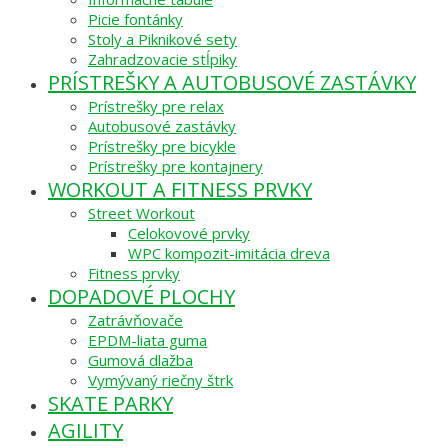
Picie fontánky
Stoly a Piknikové sety
Zahradzovacie stĺpiky
PRÍSTREŠKY A AUTOBUSOVÉ ZASTÁVKY
Prístrešky pre relax
Autobusové zastávky
Prístrešky pre bicykle
Prístrešky pre kontajnery
WORKOUT A FITNESS PRVKY
Street Workout
Celokovové prvky
WPC kompozit-imitácia dreva
Fitness prvky
DOPADOVÉ PLOCHY
Zatrávňovače
EPDM-liata guma
Gumová dlažba
Vymývaný riečny štrk
SKATE PARKY
AGILITY