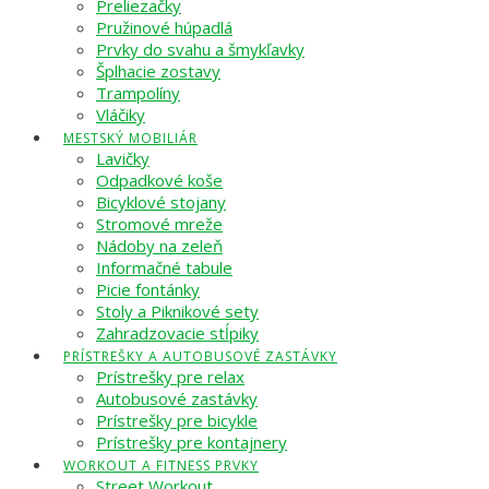
Preliezačky
Pružinové húpadlá
Prvky do svahu a šmykľavky
Šplhacie zostavy
Trampolíny
Vláčiky
MESTSKÝ MOBILIÁR
Lavičky
Odpadkové koše
Bicyklové stojany
Stromové mreže
Nádoby na zeleň
Informačné tabule
Picie fontánky
Stoly a Piknikové sety
Zahradzovacie stĺpiky
PRÍSTREŠKY A AUTOBUSOVÉ ZASTÁVKY
Prístrešky pre relax
Autobusové zastávky
Prístrešky pre bicykle
Prístrešky pre kontajnery
WORKOUT A FITNESS PRVKY
Street Workout