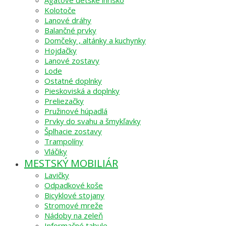
Agátové detské ihrisko
Kolotoče
Lanové dráhy
Balančné prvky
Domčeky , altánky a kuchynky
Hojdačky
Lanové zostavy
Lode
Ostatné doplnky
Pieskoviská a doplnky
Preliezačky
Pružinové húpadlá
Prvky do svahu a šmykľavky
Šplhacie zostavy
Trampolíny
Vláčiky
MESTSKÝ MOBILIÁR
Lavičky
Odpadkové koše
Bicyklové stojany
Stromové mreže
Nádoby na zeleň
Informačné tabule