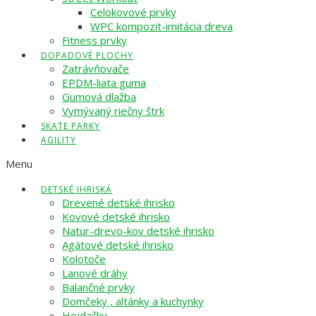
Celokovové prvky
WPC kompozit-imitácia dreva
Fitness prvky
DOPADOVÉ PLOCHY
Zatrávňovače
EPDM-liata guma
Gumová dlažba
Vymývaný riečny štrk
SKATE PARKY
AGILITY
Menu
DETSKÉ IHRISKÁ
Drevené detské ihrisko
Kovové detské ihrisko
Natur-drevo-kov detské ihrisko
Agátové detské ihrisko
Kolotoče
Lanové dráhy
Balančné prvky
Domčeky , altánky a kuchynky
Hojdačky