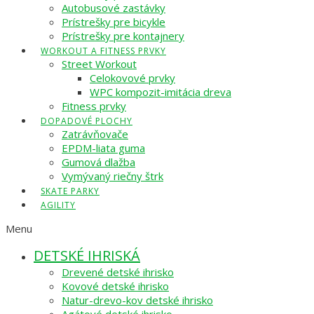
Autobusové zastávky
Prístrešky pre bicykle
Prístrešky pre kontajnery
WORKOUT A FITNESS PRVKY
Street Workout
Celokovové prvky
WPC kompozit-imitácia dreva
Fitness prvky
DOPADOVÉ PLOCHY
Zatrávňovače
EPDM-liata guma
Gumová dlažba
Vymývaný riečny štrk
SKATE PARKY
AGILITY
Menu
DETSKÉ IHRISKÁ
Drevené detské ihrisko
Kovové detské ihrisko
Natur-drevo-kov detské ihrisko