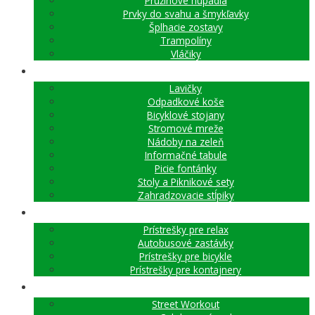
Pružinové húpadlá
Prvky do svahu a šmykľavky
Šplhacie zostavy
Trampolíny
Vláčiky
MESTSKÝ MOBILIÁR
Lavičky
Odpadkové koše
Bicyklové stojany
Stromové mreže
Nádoby na zeleň
Informačné tabule
Picie fontánky
Stoly a Piknikové sety
Zahradzovacie stĺpiky
PRÍSTREŠKY A AUTOBUSOVÉ ZASTÁVKY
Prístrešky pre relax
Autobusové zastávky
Prístrešky pre bicykle
Prístrešky pre kontajnery
WORKOUT A FITNESS PRVKY
Street Workout