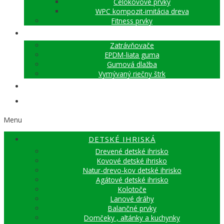
Celokovové prvky
WPC kompozit-imitácia dreva
Fitness prvky
DOPADOVÉ PLOCHY
Zatrávňovače
EPDM-liata guma
Gumová dlažba
Vymývaný riečny štrk
SKATE PARKY
AGILITY
Menu
DETSKÉ IHRISKÁ
Drevené detské ihrisko
Kovové detské ihrisko
Natur-drevo-kov detské ihrisko
Agátové detské ihrisko
Kolotoče
Lanové dráhy
Balančné prvky
Domčeky , altánky a kuchynky