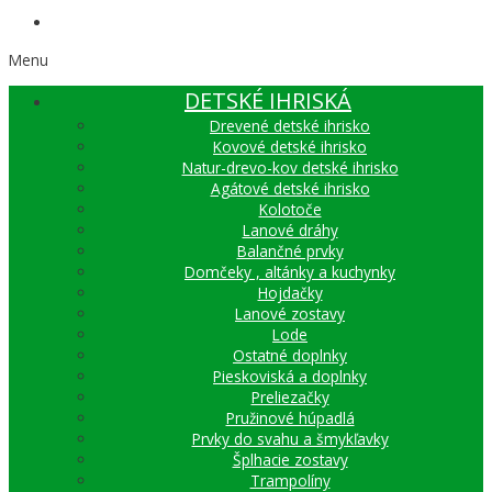
AGILITY
Menu
DETSKÉ IHRISKÁ
Drevené detské ihrisko
Kovové detské ihrisko
Natur-drevo-kov detské ihrisko
Agátové detské ihrisko
Kolotoče
Lanové dráhy
Balančné prvky
Domčeky , altánky a kuchynky
Hojdačky
Lanové zostavy
Lode
Ostatné doplnky
Pieskoviská a doplnky
Preliezačky
Pružinové húpadlá
Prvky do svahu a šmykľavky
Šplhacie zostavy
Trampolíny