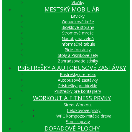
Vláčiky
MESTSKÝ MOBILIÁR
Lavičky
Odpadkové koše
Bicyklové stojany
Stromové mreže
Nádoby na zeleň
Informačné tabule
Picie fontánky
Stoly a Piknikové sety
Zahradzovacie stĺpiky
PRÍSTREŠKY A AUTOBUSOVÉ ZASTÁVKY
Prístrešky pre relax
Autobusové zastávky
Prístrešky pre bicykle
Prístrešky pre kontajnery
WORKOUT A FITNESS PRVKY
Street Workout
Celokovové prvky
WPC kompozit-imitácia dreva
Fitness prvky
DOPADOVÉ PLOCHY