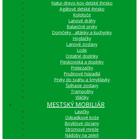
Natur-drevo-kov detské ihrisko
Agátové detské ihrisko
Kolotoče
Lanové dráhy
Balančné prvky
Domčeky , altánky a kuchynky
Hojdačky
Lanové zostavy
Lode
Ostatné doplnky
Pieskoviská a doplnky
Preliezačky
Pružinové húpadlá
Prvky do svahu a šmykľavky
Šplhacie zostavy
Trampolíny
Vláčiky
MESTSKÝ MOBILIÁR
Lavičky
Odpadkové koše
Bicyklové stojany
Stromové mreže
Nádoby na zeleň