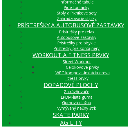
Informačné tabule
Picie fontánky
Stoly a Piknikové sety
Zahradzovacie stĺpiky
PRÍSTREŠKY A AUTOBUSOVÉ ZASTÁVKY
Prístrešky pre relax
Autobusové zastávky
Prístrešky pre bicykle
Prístrešky pre kontajnery
WORKOUT A FITNESS PRVKY
Street Workout
Celokovové prvky
WPC kompozit-imitácia dreva
Fitness prvky
DOPADOVÉ PLOCHY
Zatrávňovače
EPDM-liata guma
Gumová dlažba
Vymývaný riečny štrk
SKATE PARKY
AGILITY