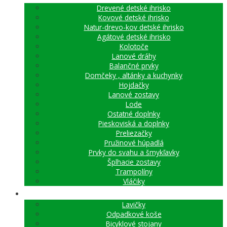
Drevené detské ihrisko
Kovové detské ihrisko
Natur-drevo-kov detské ihrisko
Agátové detské ihrisko
Kolotoče
Lanové dráhy
Balančné prvky
Domčeky , altánky a kuchynky
Hojdačky
Lanové zostavy
Lode
Ostatné doplnky
Pieskoviská a doplnky
Preliezačky
Pružinové húpadlá
Prvky do svahu a šmykľavky
Šplhacie zostavy
Trampolíny
Vláčiky
MESTSKÝ MOBILIÁR
Lavičky
Odpadkové koše
Bicyklové stojany