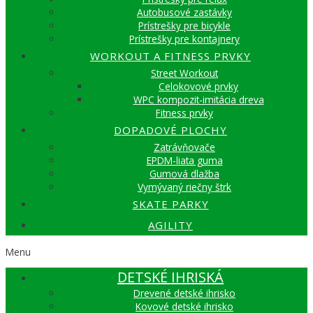
Autobusové zastávky
Prístrešky pre bicykle
Prístrešky pre kontajnery
WORKOUT A FITNESS PRVKY
Street Workout
Celokovové prvky
WPC kompozit-imitácia dreva
Fitness prvky
DOPADOVÉ PLOCHY
Zatrávňovače
EPDM-liata guma
Gumová dlažba
Vymývaný riečny štrk
SKATE PARKY
AGILITY
Menu
DETSKÉ IHRISKÁ
Drevené detské ihrisko
Kovové detské ihrisko