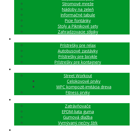
Stromové mreže
Nádoby na zeleň
Informačné tabule
Picie fontánky
Stoly a Piknikové sety
Zahradzovacie stĺpiky
PRÍSTREŠKY A AUTOBUSOVÉ ZASTÁVKY
Prístrešky pre relax
Autobusové zastávky
Prístrešky pre bicykle
Prístrešky pre kontajnery
WORKOUT A FITNESS PRVKY
Street Workout
Celokovové prvky
WPC kompozit-imitácia dreva
Fitness prvky
DOPADOVÉ PLOCHY
Zatrávňovače
EPDM-liata guma
Gumová dlažba
Vymývaný riečny štrk
SKATE PARKY