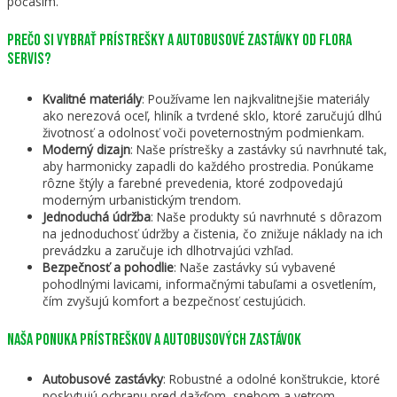
počasím.
Prečo si vybrať prístrešky a autobusové zastávky od Flora
Servis?
Kvalitné materiály
: Používame len najkvalitnejšie materiály
ako nerezová oceľ, hliník a tvrdené sklo, ktoré zaručujú dlhú
životnosť a odolnosť voči poveternostným podmienkam.
Moderný dizajn
: Naše prístrešky a zastávky sú navrhnuté tak,
aby harmonicky zapadli do každého prostredia. Ponúkame
rôzne štýly a farebné prevedenia, ktoré zodpovedajú
moderným urbanistickým trendom.
Jednoduchá údržba
: Naše produkty sú navrhnuté s dôrazom
na jednoduchosť údržby a čistenia, čo znižuje náklady na ich
prevádzku a zaručuje ich dlhotrvajúci vzhľad.
Bezpečnosť a pohodlie
: Naše zastávky sú vybavené
pohodlnými lavicami, informačnými tabuľami a osvetlením,
čím zvyšujú komfort a bezpečnosť cestujúcich.
Naša ponuka prístreškov a autobusových zastávok
Autobusové zastávky
: Robustné a odolné konštrukcie, ktoré
poskytujú ochranu pred dažďom, snehom a vetrom.