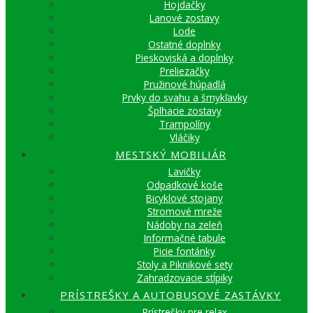
Hojdačky
Lanové zostavy
Lode
Ostatné doplnky
Pieskoviská a doplnky
Preliezačky
Pružinové húpadlá
Prvky do svahu a šmykľavky
Šplhacie zostavy
Trampolíny
Vláčiky
MESTSKÝ MOBILIÁR
Lavičky
Odpadkové koše
Bicyklové stojany
Stromové mreže
Nádoby na zeleň
Informačné tabule
Picie fontánky
Stoly a Piknikové sety
Zahradzovacie stĺpiky
PRÍSTREŠKY A AUTOBUSOVÉ ZASTÁVKY
Prístrešky pre relax