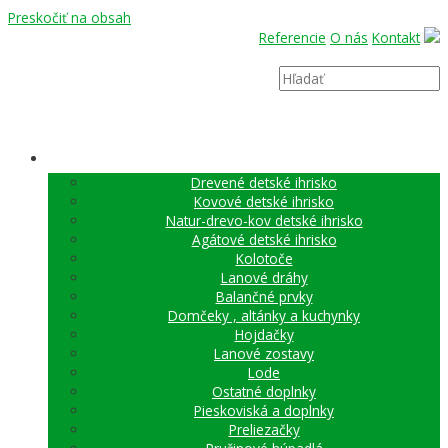
Preskočiť na obsah
Referencie
O nás
Kontakt
Search
Close
DETSKÉ IHRISKÁ
Drevené detské ihrisko
Kovové detské ihrisko
Natur-drevo-kov detské ihrisko
Agátové detské ihrisko
Kolotoče
Lanové dráhy
Balančné prvky
Domčeky , altánky a kuchynky
Hojdačky
Lanové zostavy
Lode
Ostatné doplnky
Pieskoviská a doplnky
Preliezačky